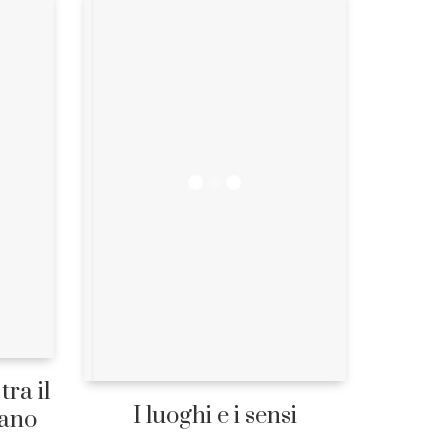
tra il
I luoghi e i sensi
iano